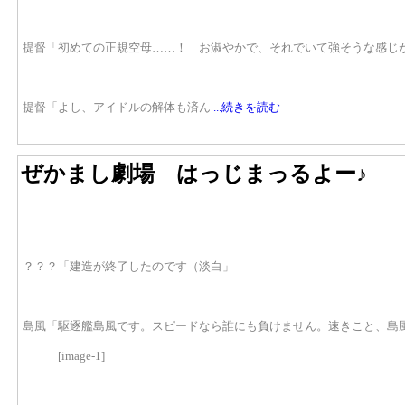
提督「初めての正規空母……！ お淑やかで、それでいて強そうな感じ
提督「よし、アイドルの解体も済ん
...続きを読む
ぜかまし劇場 はっじまっるよー♪
？？？「建造が終了したのです（淡白」
島風「駆逐艦島風です。スピードなら誰にも負けません。速きこと、島
[image-1]