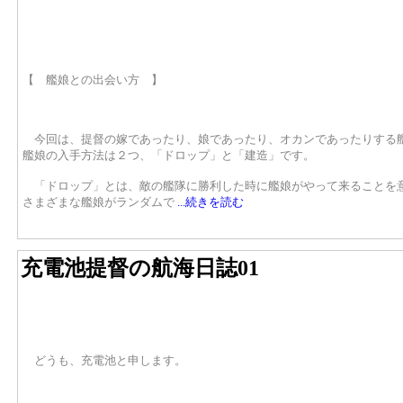
【 艦娘との出会い方 】
今回は、提督の嫁であったり、娘であったり、オカンであったりする
艦娘の入手方法は２つ、「ドロップ」と「建造」です。
「ドロップ」とは、敵の艦隊に勝利した時に艦娘がやって来ることを
さまざまな艦娘がランダムで
...続きを読む
充電池提督の航海日誌01
どうも、充電池と申します。