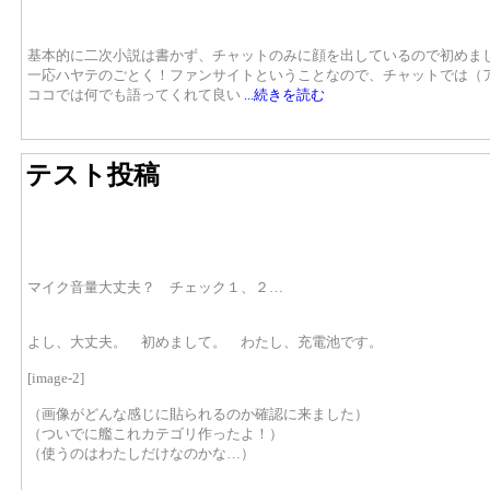
基本的に二次小説は書かず、チャットのみに顔を出しているので初めま
一応ハヤテのごとく！ファンサイトということなので、チャットでは（
ココでは何でも語ってくれて良い
...続きを読む
テスト投稿
マイク音量大丈夫？ チェック１、２…
よし、大丈夫。 初めまして。 わたし、充電池です。
[image-2]
（画像がどんな感じに貼られるのか確認に来ました）
（ついでに艦これカテゴリ作ったよ！）
（使うのはわたしだけなのかな…）