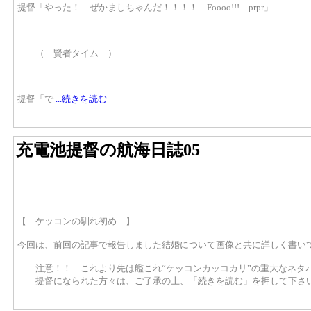
提督「やった！ ぜかましちゃんだ！！！！ Foooo!!! prpr」
（ 賢者タイム ）
提督「で
...続きを読む
充電池提督の航海日誌05
【 ケッコンの馴れ初め 】
今回は、前回の記事で報告しました結婚について画像と共に詳しく書い
注意！！ これより先は艦これ“ケッコンカッコカリ”の重大なネタ
提督になられた方々は、ご了承の上、「続きを読む」を押して下さ