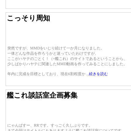
こっそり周知
突然ですが、MMDをいじり続けて一か月になりました。
一体どんな作品を作ろうかと迷っていたわけですが、
ここがハヤテのごとく！（+艦これ）のサイトであるということから、
少しばかりハヤテに関連したMMD動画を作ってみることにしました。
年内に完成を目標としており、現在6割程度か
...続きを読む
艦これ談話室企画募集
にゃんぱすー、RRです。すっごく久しぶりです。
さて今回はタイトルにもありますように艦これ談話室についてです。