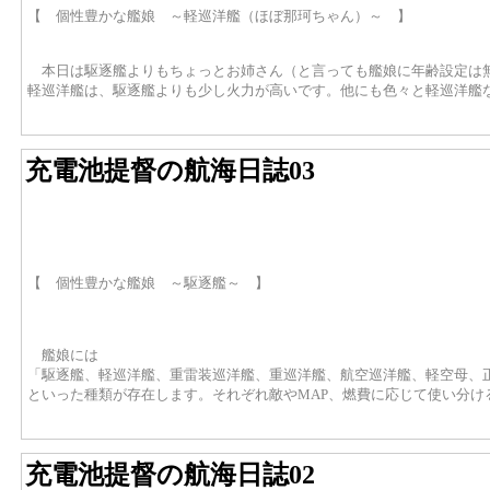
【 個性豊かな艦娘 ～軽巡洋艦（ほぼ那珂ちゃん）～ 】
本日は駆逐艦よりもちょっとお姉さん（と言っても艦娘に年齢設定は
軽巡洋艦は、駆逐艦よりも少し火力が高いです。他にも色々と軽巡洋艦
充電池提督の航海日誌03
【 個性豊かな艦娘 ～駆逐艦～ 】
艦娘には
「駆逐艦、軽巡洋艦、重雷装巡洋艦、重巡洋艦、航空巡洋艦、軽空母、正規
といった種類が存在します。それぞれ敵やMAP、燃費に応じて使い分
充電池提督の航海日誌02