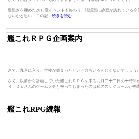
過酷さを極めた2015夏イベントも終わり、談話室に静寂が訪れている
ないかと思い、この記
...続きを読む
艦これＲＰＧ企画案内
さて、九月に入り、学校が始まったという方もいるんじゃないでしょう
さて、以前から計画していた艦これＲＰＧを来る九月二十二日の十時半
ＲＩＤＥさんのゲーム大会と被ってしまったのは私のスケジュールが融
艦これRPG続報