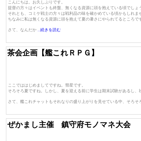
こんにちは。お久しぶりです。
提督の方々はイベントも終盤、無くなる資源に頭を抱えている頃でしょ
それとも、コミケ戦士の方々は戦利品の味を確かめている頃かもしれま
ちなみに私は無くなる資源に頭を抱えて夏の暑さにやられてるところで
さて、なんだか
...続きを読む
茶会企画【艦これＲＰＧ】
ここでははじめましてですね。彗星です。
そろそろ夏ですね。しかし、夏を迎える前に学生は期末試験があるし、
さて、艦これチャットもそれなりの盛り上がりを見せている中、そろそ
ぜかまし主催 鎮守府モノマネ大会