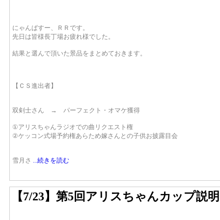
にゃんぱすー、ＲＲです。
先日は皆様長丁場お疲れ様でした。
結果と選んで頂いた景品をまとめておきます。
【ＣＳ進出者】
双剣士さん → パーフェクト・オマケ獲得
①アリスちゃんラジオでの曲リクエスト権
②ケッコン式場予約権あらため嫁さんとの子供お披露目会
雪月さ
...続きを読む
【7/23】第5回アリスちゃんカップ説明