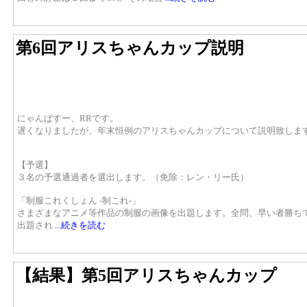
第6回アリスちゃんカップ説明
にゃんぱすー、RRです。
遅くなりましたが、年末恒例のアリスちゃんカップについて説明致しま
【予選】
３名の予選通過者を選出します。（免除：レン・リー氏）
「制服これくしょん -制これ-」
さまざまなアニメ等作品の制服の画像を出題します。全問、早い者勝ち
出題され
...続きを読む
【結果】第5回アリスちゃんカップ