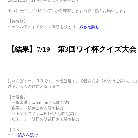
2015/12/29 21時からいつもの茶室にて
それに先立ち12/18 21時半から練習しますのでご協力お願いします。
【持ち物】
ジャンル問わずでクイズ問題をひとり
...続きを読む
【結果】7/19 第3回ワイ杯クイズ大会
にゃんぱすー、ＲＲです。昨晩は遅くまで皆さんありがとうございまし
以下、大会の結果となります。
【予選会】
「一般常識」→torbionさん勝ち抜け
「数学」→双剣士さん勝ち抜け
「ハヤテアニメ」→RIDEさん勝ち抜け
「なんＪ」→明日の明後日さん勝ち抜け
【ＣＳ】
○「
...続きを読む