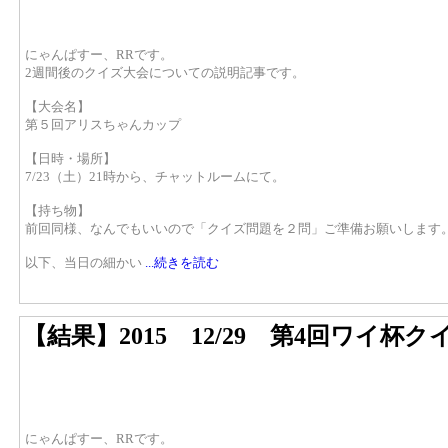
にゃんぱすー、RRです。
2週間後のクイズ大会についての説明記事です。
【大会名】
第５回アリスちゃんカップ
【日時・場所】
7/23（土）21時から、チャットルームにて。
【持ち物】
前回同様、なんでもいいので「クイズ問題を２問」ご準備お願いします
以下、当日の細かい
...続きを読む
【結果】2015 12/29 第4回ワイ杯
にゃんぱすー、RRです。