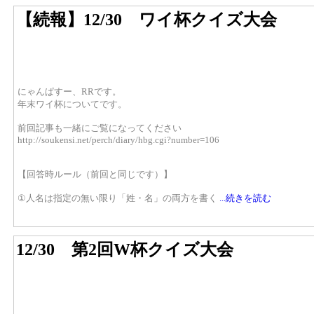
【続報】12/30 ワイ杯クイズ大会
にゃんぱすー、RRです。
年末ワイ杯についてです。
前回記事も一緒にご覧になってください
http://soukensi.net/perch/diary/hbg.cgi?number=106
【回答時ルール（前回と同じです）】
①人名は指定の無い限り「姓・名」の両方を書く
...続きを読む
12/30 第2回W杯クイズ大会