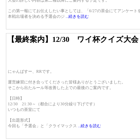
大会の詳しい内容は第二報以降にご案内する予定です。
この第一報にてお伝えしたい事としては、「6/27の茶会にてアンケー
本戦出場者を決める予選会のジ
...続きを読む
【最終案内】12/30 ワイ杯クイズ大会
にゃんぱすー、RRです。
運営練習に付き合ってくださった皆様ありがとうございました。
そこから出たルール等改善した上での最後のご案内です。
【日時】
12/30 21:30～（都合により30分繰り下げです）
いつもの茶室にて
【出題形式】
今回も「予選会」と「クライマックス
...続きを読む