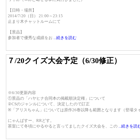
【日時・場所】
2014/7/20（日） 21:00～23:15
止まり木チャットルームにて
【景品】
参加者で優秀な成績をお
...続きを読む
７/20クイズ大会予定（6/30修正）
※6/30更新内容
①景品の「ハヤヒナ合同本の掲載順決定権」について
②CSのジャンルについて、決定したので訂正
※「アリスちゃん」については原作26巻以降も範囲となります（登場タ
にゃんぱすー、RRどす。
茶室にて冬頃にやるやると言ってましたクイズ大会を、この
...続きを読