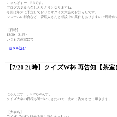
にゃんぱすー、RRです。
ブログの更新も久しぶりぶりとなりますね。
今回は年末に予定しておりますクイズ大会のお知らせです。
システムの都合など、管理人さんと相談中の案件もありますので現時点
【日時】
12/30 21時～
いつもの茶室にて
...続きを読む
【7/20 21時】クイズW杯 再告知【茶
にゃんぱすー、RRでやんす。
クイズ大会の日程も近づいてきたので、改めて告知させて頂きます。
【大会名】
ワイ杯（W杯と略せる事に気付きました）