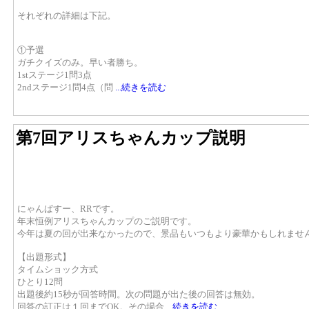
それぞれの詳細は下記。
①予選
ガチクイズのみ。早い者勝ち。
1stステージ1問3点
2ndステージ1問4点（問
...続きを読む
第7回アリスちゃんカップ説明
にゃんぱすー、RRです。
年末恒例アリスちゃんカップのご説明です。
今年は夏の回が出来なかったので、景品もいつもより豪華かもしれませ
【出題形式】
タイムショック方式
ひとり12問
出題後約15秒が回答時間。次の問題が出た後の回答は無効。
回答の訂正は１回までOK。その場合
...続きを読む