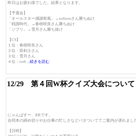
昨日はお疲れ様でした。結果となります。
【予選会】
「オールスター感謝祭風」→torbionさん勝ちぬけ
「戦国時代」→春樹咲良さん勝ちぬけ
「ジブリ」→雪月さん勝ち抜け
【CS】
１位：春樹咲良さん
２位：双剣士さん
３位：雪月さん
４位：torb
...続きを読む
12/29 第４回W杯クイズ大会について
にゃんぱすー、RRです。
合同本の締め切りやお仕事の忙しさなどバタついててご案内が遅れまし
【日時】