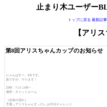
止まり木ユーザーBL
トップに戻る
最新記事
【アリス
第8回アリスちゃんカップのお知らせ
にゃんぱすー、RRです。
急ですが、ヤります！
日時：7/21 21時～
場所：チャットルーム
｛全体の流れ｝
予選→アリスちゃんす→CS→お中元チャレンジ