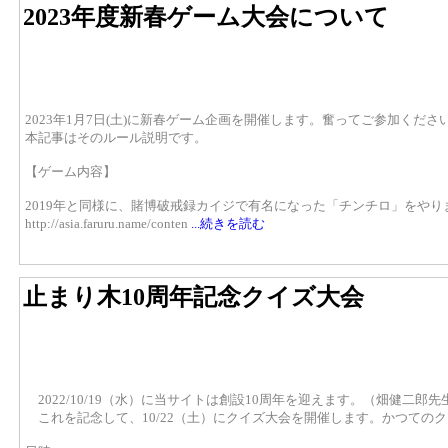
2023年度新春ゲーム大会について
2023年1月7日(土)に新春ゲーム企画を開催します。奮ってご参加くださ
本記事はそのルール説明です。
【ゲーム内容】
2019年と同様に、賭博破戒録カイジで有名になった「チンチロ」をや
http://asia.faruru.name/conten
...続きを読む
止まり木10周年記念クイズ大会
2022/10/19（水）に当サイトは創設10周年を迎えます。（畑健二郎
これを記念して、10/22（土）にクイズ大会を開催します。かつての