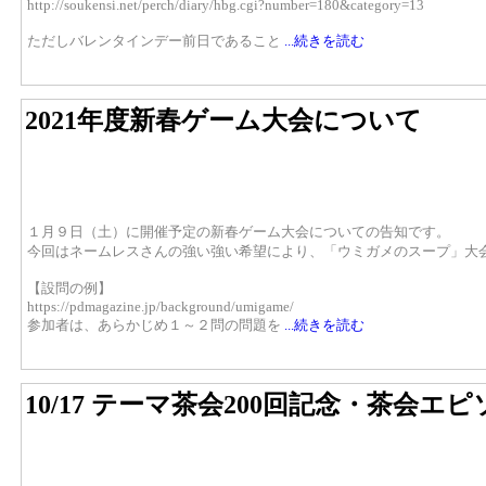
http://soukensi.net/perch/diary/hbg.cgi?number=180&category=13
ただしバレンタインデー前日であること
...続きを読む
2021年度新春ゲーム大会について
１月９日（土）に開催予定の新春ゲーム大会についての告知です。
今回はネームレスさんの強い強い希望により、「ウミガメのスープ」大
【設問の例】
https://pdmagazine.jp/background/umigame/
参加者は、あらかじめ１～２問の問題を
...続きを読む
10/17 テーマ茶会200回記念・茶会