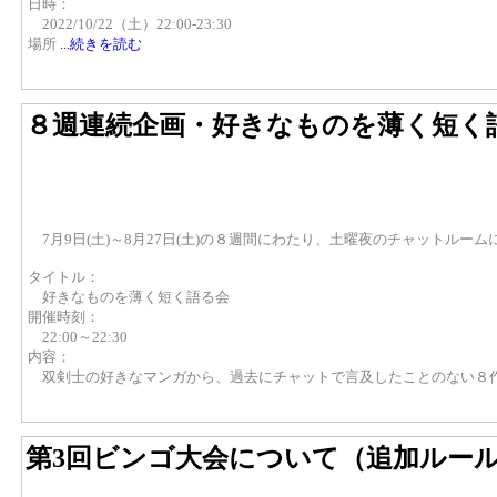
日時：
2022/10/22（土）22:00-23:30
場所
...続きを読む
８週連続企画・好きなものを薄く短く
7月9日(土)～8月27日(土)の８週間にわたり、土曜夜のチャットル
タイトル：
好きなものを薄く短く語る会
開催時刻：
22:00～22:30
内容：
双剣士の好きなマンガから、過去にチャットで言及したことのない８
第3回ビンゴ大会について（追加ルー