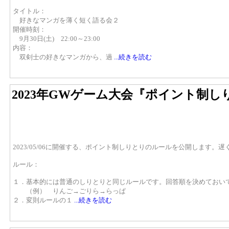
タイトル：
好きなマンガを薄く短く語る会２
開催時刻：
9月30日(土) 22:00～23:00
内容：
双剣士の好きなマンガから、過
...続きを読む
2023年GWゲーム大会『ポイント制し
2023/05/06に開催する、ポイント制しりとりのルールを公開します。
ルール：
１．基本的には普通のしりとりと同じルールです。回答順を決めておい
（例） りんご→ごりら→らっぱ
２．変則ルールの１
...続きを読む