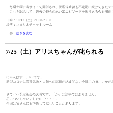
毎週土曜に当サイトで開催され、管理停止後も不定期に続けてきたテ
これを記念して、過去の茶会の思い出エピソードを振り返る会を開催
日時：10/17（土）21:00-23:30
場所：止まり木チャットルーム
参
...続きを読む
7/25（土）アリスちゃんが叱られる
にゃんぱすー、RRです。
新型コロナに異常気象と人類への試練が絶え間ない今日この頃、いかが
さて7/25予定茶会の説明です。「が」は誤字ではありません。
思いついちゃいましたので・・・。
今回は皆さんにも準備して欲しいことがあります。