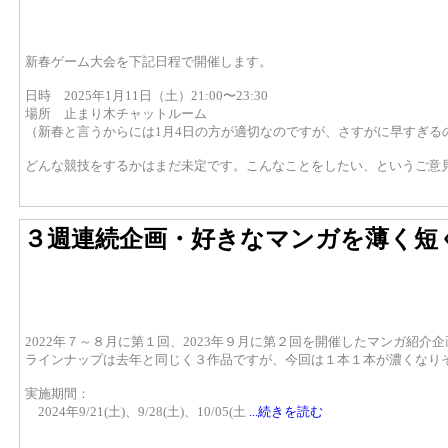
新春ゲーム大会を下記日程で開催します。
日時 2025年1月11日（土）21:00〜23:30
場所 止まり木チャットルーム
（新春と言うからには1月4日の方が適切なのですが、さすがに早すぎる
どんな競技をするかはまだ未定です。こんなことをしたい、というご意
３週連続企画・好きなマンガを薄く短
2022年７～８月に第１回、2023年９月に第２回を開催したマンガ紹
ラインナップは去年と同じく３作品ですが、今回は１本１本が濃くなり
実施期間：
2024年9/21(土)、9/28(土)、10/05(土
...続きを読む