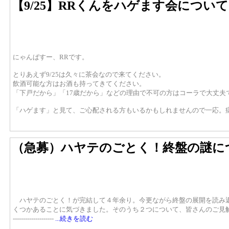
【9/25】RRくんをハゲます会について
にゃんぱすー、RRです。
とりあえず9/25は久々に茶会なので来てください。
飲酒可能な方はお酒も持ってきてください。
「下戸だから」「17歳だから」などの理由で不可の方はコーラで大丈夫
「ハゲます」と見て、ご心配される方もいるかもしれませんので一応。
（急募）ハヤテのごとく！終盤の謎に
ハヤテのごとく！が完結して４年余り。今更ながら終盤の展開を読み返
くつかあることに気づきました。そのうち２つについて、皆さんのご見
--------------------
...続きを読む