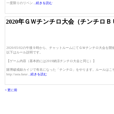
一度限りのリベン
...続きを読む
2020年ＧＷチンチロ大会（チンチロＢ
2020/05/02の午後９時から、チャットルームにてＧＷチンチロ大会を開
以下はルール説明です。
【ゲーム内容（基本的には2019納涼チンチロ大会と同じ）】
賭博破戒録カイジで有名になった「チンチロ」をやります。ルールはこ
http://asia.farur
...続きを読む
< 更に前