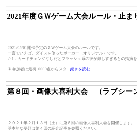
2021年度ＧＷゲーム大会ルール・止
2021/05/01開催予定のＧＷゲーム大会のルールです。
一言でいえば、ダイスを使ったポーカー（オリジナル）です。
△1．カードチェンジなしだとフラッシュ系の役が難しすぎるとの指摘
① 参加者は最初10000点からスタ
...続きを読む
第８回・画像大喜利大会 （ラブシー
２０２１年２月１３日（土）に第８回の画像大喜利大会を開催します。
基本的な要領は第４回の紹介記事を参照ください。