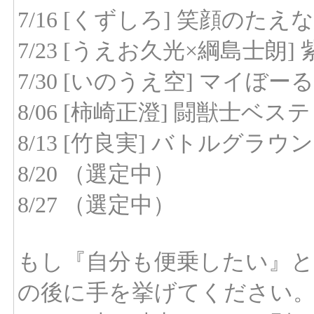
7/16 [くずしろ] 笑顔のた
7/23 [うえお久光×綱島士朗
7/30 [いのうえ空] マイぼー
8/06 [柿崎正澄] 闘獣士ベ
8/13 [竹良実] バトルグラ
8/20 （選定中）
8/27 （選定中）
もし『自分も便乗したい』と
の後に手を挙げてください