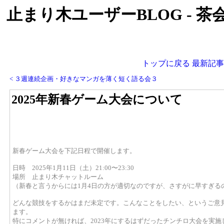
止まり木ユーザーBLOG - 茶
トップに戻る
最新記事
< ３週連続企画・好きなマンガを薄く短く語る会３
2025年新春ゲーム大会について
新春ゲーム大会を下記日程で開催します。
日時 2025年1月11日（土）21:00〜23:30
場所 止まり木チャットルーム
（新春と言うからには1月4日の方が適切なのですが、さすがに早すぎる
どんな競技をするかはまだ未定です。こんなことをしたい、というご意
ます。
特にコメントが無ければ、2023年にするはずだったチンチロ大会を実施