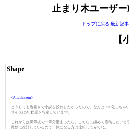
止まり木ユーザーBLO
トップに戻る
最新記事
【
Shape
<Attachment>
どうしても縦書きで小説を投稿したかったので、なんとPDF化しちゃい
サイズはA6程度を想定しています。
これからは掲示板で一章分溜まったら、こちらに纏めて投稿したいと
微妙に改訂しているので、気になる方は比較してみてね。