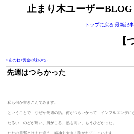
止まり木ユーザーBLOG 
トップに戻る
最新記事
【
< あのね♪黄金の味のね♪
先週はつらかった
私も何か書きこんでみます。
ということで、なぜか先週の話。何がつらいかって、インフルエンザに
だるい、のどが痛い、肩がこる、熱も高い、もうひどかった。
ただの風邪とはまた違う。精神力大きく削がれてしまいます。