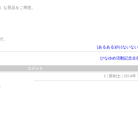
）な景品をご用意。
ぞ。
[あるある](
0
)
[ないない]
ひなゆめ活動記念企画
コメント
1 | 双剣士 | 201
。