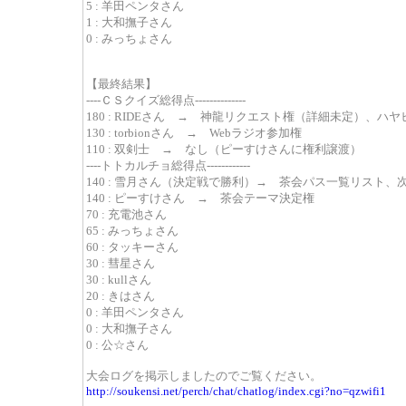
5 : 羊田ペンタさん
1 : 大和撫子さん
0 : みっちょさん
【最終結果】
----ＣＳクイズ総得点--------------
180 : RIDEさん → 神龍リクエスト権（詳細未定）、
130 : torbionさん → Webラジオ参加権
110 : 双剣士 → なし（ピーすけさんに権利譲渡）
----トトカルチョ総得点------------
140 : 雪月さん（決定戦で勝利）→ 茶会パス一覧リスト
140 : ピーすけさん → 茶会テーマ決定権
70 : 充電池さん
65 : みっちょさん
60 : タッキーさん
30 : 彗星さん
30 : kullさん
20 : きはさん
0 : 羊田ペンタさん
0 : 大和撫子さん
0 : 公☆さん
大会ログを掲示しましたのでご覧ください。
http://soukensi.net/perch/chat/chatlog/index.cgi?no=qzwifi1