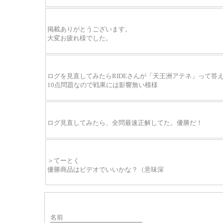
掲載ありがとうございます。
大変お疲れ様でした。
ログを見直してみたらRIDEさんが「天王洲アテネ」って答
10点問題なので戦果には影響無い模様
ログ見直してみたら、全問最速正解してた。優勝だ！
＞てーとく
優勝商品はビデオでいいかな？（意味深
名前