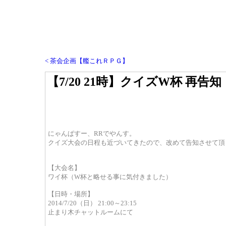
< 茶会企画【艦これＲＰＧ】
【7/20 21時】クイズW杯 再告
にゃんぱすー、RRでやんす。
クイズ大会の日程も近づいてきたので、改めて告知させて頂
【大会名】
ワイ杯（W杯と略せる事に気付きました）
【日時・場所】
2014/7/20（日） 21:00～23:15
止まり木チャットルームにて