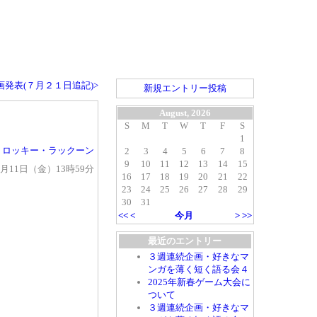
発表(７月２１日追記)>
新規エントリー投稿
August, 2026
S
M
T
W
T
F
S
1
y
ロッキー・ラックーン
2
3
4
5
6
7
8
9
10
11
12
13
14
15
年 7月11日（金）13時59分
16
17
18
19
20
21
22
23
24
25
26
27
28
29
30
31
<<
<
今月
>
>>
最近のエントリー
３週連続企画・好きなマ
ンガを薄く短く語る会４
2025年新春ゲーム大会に
ついて
３週連続企画・好きなマ