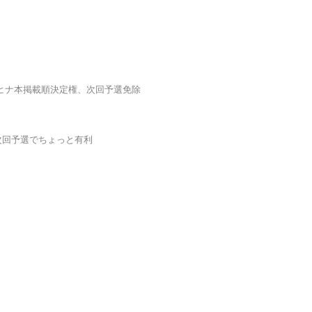
ハヤヒナ本掲載順決定権、次回予選免除
、次回予選でちょっと有利