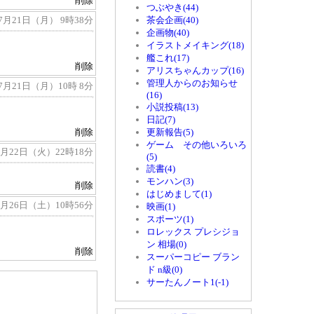
削除
つぶやき(44)
 7月21日（月） 9時38分
茶会企画(40)
企画物(40)
イラストメイキング(18)
艦これ(17)
削除
アリスちゃんカップ(16)
管理人からのお知らせ
 7月21日（月）10時 8分
(16)
小説投稿(13)
日記(7)
削除
更新報告(5)
ゲーム その他いろいろ
4年 7月22日（火）22時18分
(5)
読書(4)
モンハン(3)
削除
はじめまして(1)
 7月26日（土）10時56分
映画(1)
スポーツ(1)
ロレックス プレシジョ
ン 相場(0)
削除
スーパーコピー ブラン
ド n級(0)
サーたんノート1(-1)