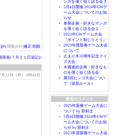
ンガを薄く短く語る会３
5月4日開催 2024年GWゲ
ーム大会についてのお知
らせ
単発企画・好きなマンガ
を薄く短く語る会２
2023年GWゲーム大会
『ポイント制しりとり』
2023年度新春ゲーム大会
(
0
)
閲覧(643)
修正
削除
について
止まり木10周年記念クイ
発表(７月２１日追記)>
ズ大会
８週連続企画・好きなも
のを薄く短く語る会
4年 7月21日（月） 8時42分
第3回ビンゴ大会につい
て（追加ルール）
最近のコメント
2025年新春ゲーム大会に
ついて by 双剣士
5月4日開催 2024年GWゲ
ーム大会についてのお知
らせ by 双剣士
2023年度新春ゲーム大会