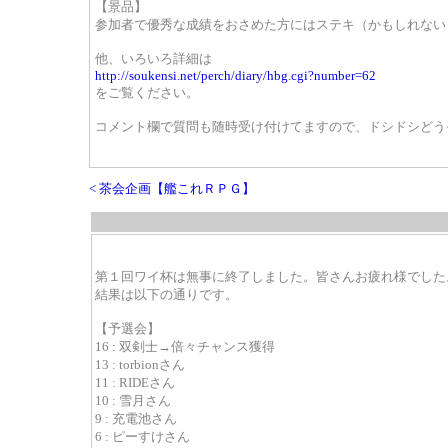
【景品】
参加者で優秀な成績をおさめた方にはステキ（かもしれない
他、いろいろ詳細は
http://soukensi.net/perch/diary/hbg.cgi?number=62
をご覧ください。
コメント欄で質問も随時受け付けてますので、ドシドシどう
< 茶会企画【艦これＲＰＧ】
第１回ワイ杯は無事に終了しました。皆さんお疲れ様でした
結果は以下の通りです。
【予選会】
16 : 双剣士→倍々チャンス獲得
13 : torbionさん
11 : RIDEさん
10 : 雪月さん
9 : 充電池さん
6 : ピーすけさん