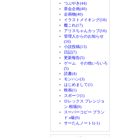
つぶやき(44)
茶会企画(40)
企画物(40)
イラストメイキング(18)
艦これ(17)
アリスちゃんカップ(16)
管理人からのお知らせ
(16)
小説投稿(13)
日記(7)
更新報告(5)
ゲーム その他いろいろ
(5)
読書(4)
モンハン(3)
はじめまして(1)
映画(1)
スポーツ(1)
ロレックス プレシジョ
ン 相場(0)
スーパーコピー ブラン
ド n級(0)
サーたんノート1(-1)