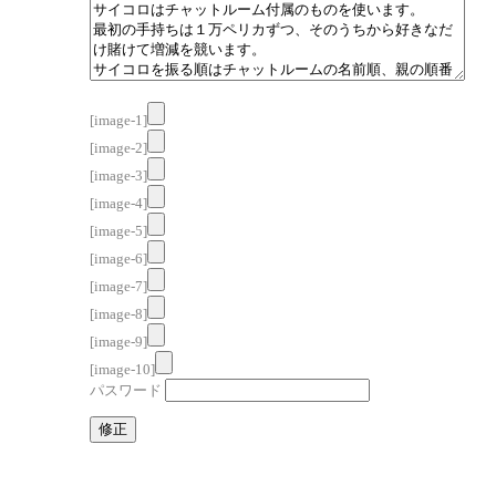
[image-1]
[image-2]
[image-3]
[image-4]
[image-5]
[image-6]
[image-7]
[image-8]
[image-9]
[image-10]
パスワード