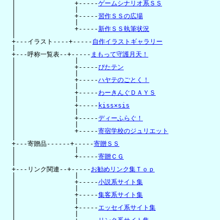
  |               +-----
ゲームシナリオ系ＳＳ
  |               |

  |               +-----
習作ＳＳの広場
  |               |

  |               +-----
新作ＳＳ執筆状況
  |

  +---イラスト----+-----
自作イラストギャラリー
  |

  +---呼称一覧表--+-----
まもって守護月天！
  |               |

  |               +-----
ぴたテン
  |               |

  |               +-----
ハヤテのごとく！
  |               |

  |               +-----
わーきんぐＤＡＹＳ
  |               |

  |               +-----
kiss×sis
  |               |

  |               +-----
ディーふらぐ！
  |               |

  |               +-----
寄宿学校のジュリエット
  |

  +---寄贈品------+-----
寄贈ＳＳ
  |               |

  |               +-----
寄贈ＣＧ
  |

  +---リンク関連--+-----
お勧めリンク集Ｔｏｐ
  |               |

  |               +-----
小説系サイト集
  |               |

  |               +-----
集客系サイト集
  |               |

  |               +-----
エッセイ系サイト集
  |               |
