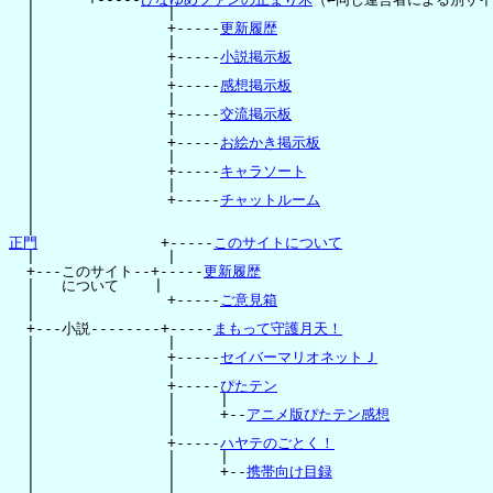
  |               |

  |               +-----
更新履歴
  |               |

  |               +-----
小説掲示板
  |               |

  |               +-----
感想掲示板
  |               |

  |               +-----
交流掲示板
  |               |

  |               +-----
お絵かき掲示板
  |               |

  |               +-----
キャラソート
  |               |

  |               +-----
チャットルーム
  |

正門
              +-----
このサイトについて
  |               |

  +---このサイト--+-----
更新履歴
  |   について    |

  |               +-----
ご意見箱
  |

  +---小説--------+-----
まもって守護月天！
  |               |

  |               +-----
セイバーマリオネットＪ
  |               |

  |               +-----
ぴたテン
  |               |     |

  |               |     +--
アニメ版ぴたテン感想
  |               |

  |               +-----
ハヤテのごとく！
  |               |     |

  |               |     +--
携帯向け目録
  |               |
