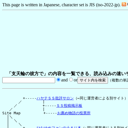
This page is written in Japanese, character set is JIS (iso-2022-jp).
「支天輪の彼方で」の内容を一覧できる、読み込みの速い
and
or
（複数の単
         +-----
ハヤテＳＳ批評サロン
（←同じ運営者による別サイト）

       ／         |

     ／           +-----
ＳＳ投稿掲示板
   ／             |

Site Map          +-----
お薦め物語の投票所
  |＼

  |  ＼

  |    ＼

  |      +-----
ひなゆめファンの止まり木
（←同じ運営者による別サイ