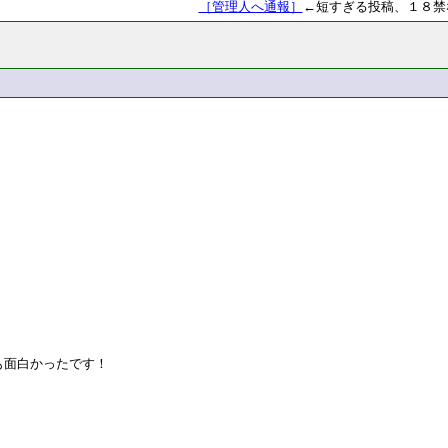
［管理人へ通報］
←短すぎる投稿、１８禁
も面白かったです！