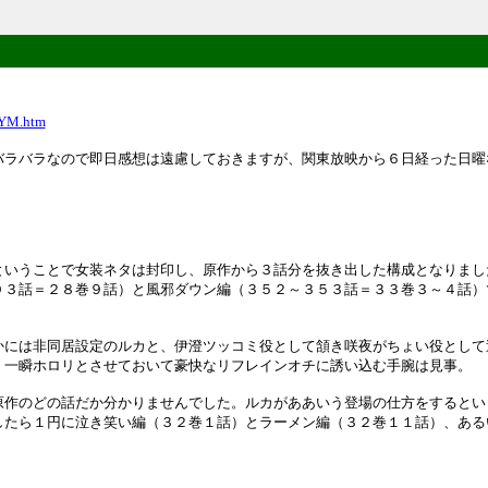
KYM.htm
バラバラなので即日感想は遠慮しておきますが、関東放映から６日経った日曜
いうことで女装ネタは封印し、原作から３話分を抜き出した構成となりまし
０３話＝２８巻９話）と風邪ダウン編（３５２～３５３話＝３３巻３～４話）
には非同居設定のルカと、伊澄ツッコミ役として頷き咲夜がちょい役として
。一瞬ホロリとさせておいて豪快なリフレインオチに誘い込む手腕は見事。
作のどの話だか分かりませんでした。ルカがああいう登場の仕方をするとい
したら１円に泣き笑い編（３２巻１話）とラーメン編（３２巻１１話）、ある