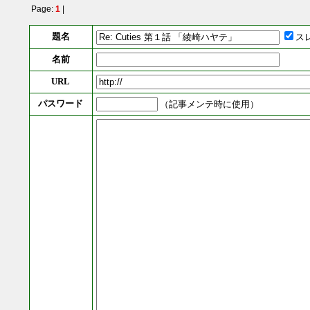
Page:
1
|
題名
ス
名前
URL
パスワード
（記事メンテ時に使用）