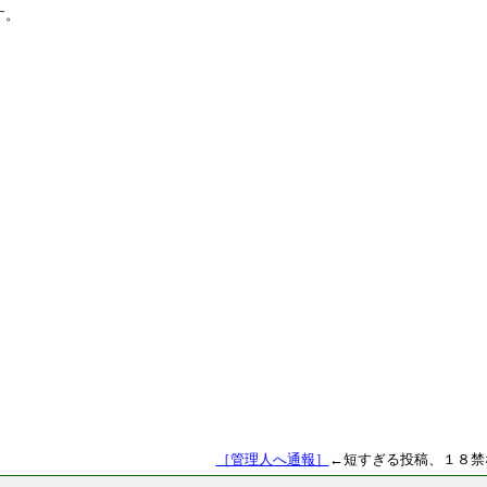
です。
［管理人へ通報］
←短すぎる投稿、１８禁