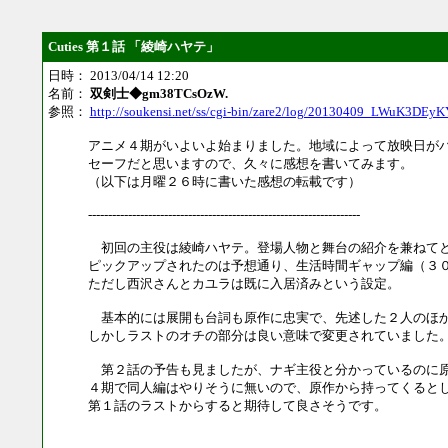
Cuties 第１話 「綾崎ハヤテ」
日時： 2013/04/14 12:20
名前：
双剣士◆gm38TCsOzW.
参照：
http://soukensi.net/ss/cgi-bin/zare2/log/20130409_LWuK3DEy
アニメ４期がいよいよ始まりました。地域によって放映日が
セーフだと思いますので、久々に感想を書いてみます。
（以下は月曜２６時に書いた感想の転載です）
--------------------------------------------------------------------
初回の主役は綾崎ハヤテ。登場人物と舞台の紹介を兼ねてと
ピックアップされたのは予想通り、生活時間ギャップ編（３
ただし西沢さんとカユラは既に入居済みという設定。
基本的には展開も台詞も原作に忠実で、先述した２人のほか
しかしラストのオチの部分は良い意味で変更されていました
第２話の予告も見ましたが、ナギ主役と分かっているのに原
４期で同人編はやりそうに無いので、原作から持ってくると
第１話のラストからすると期待して良さそうです。