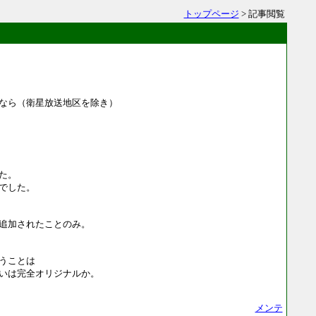
トップページ
> 記事閲覧
なら（衛星放送地区を除き）
た。
でした。
追加されたことのみ。
うことは
いは完全オリジナルか。
メンテ